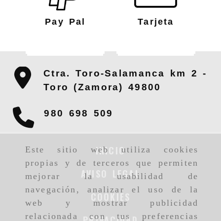
Pay Pal
Tarjeta
Ctra. Toro-Salamanca km 2 -
Toro (Zamora)
49800
980 698 509
INICIO
Este sitio web utiliza cookies
propias y de terceros que permiten
AVISO LEGAL
mejorar la usabilidad de
navegación, analizar el uso de la
COOKIES
web y mostrar publicidad
relacionada con tus preferencias
PRIVACIDAD