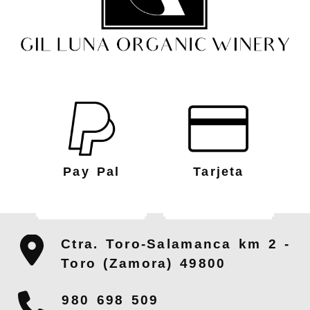
Pay Pal
Tarjeta
Ctra. Toro-Salamanca km 2 -
Toro (Zamora)
49800
980 698 509