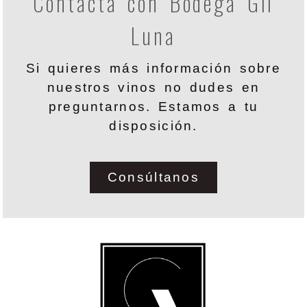
Contacta con Bodega Gil
Luna
Si quieres más información sobre
nuestros vinos no dudes en
preguntarnos. Estamos a tu
disposición.
Consúltanos