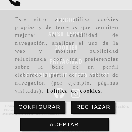
INICIO
Este sitio web utiliza cookies
propias y de terceros que permiten
AVISO LEGAL
mejorar la usabilidad de
navegación, analizar el uso de la
COOKIES
web y mostrar publicidad
relacionada con tus preferencias
PRIVACIDAD
sobre la base de un perfil
CONDICIONES DE VENTA ONLINE
elaborado a partir de tus hábitos de
navegación (por ejemplo, páginas
visitadas).
Política de cookies
.
CONFIGURAR
RECHAZAR
ACEPTAR