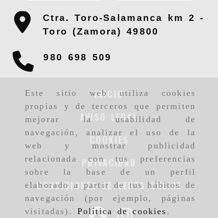
Ctra. Toro-Salamanca km 2 -
Toro (Zamora)
49800
980 698 509
INICIO
Este sitio web utiliza cookies
propias y de terceros que permiten
AVISO LEGAL
mejorar la usabilidad de
navegación, analizar el uso de la
COOKIES
web y mostrar publicidad
relacionada con tus preferencias
PRIVACIDAD
sobre la base de un perfil
CONDICIONES DE VENTA ONLINE
elaborado a partir de tus hábitos de
navegación (por ejemplo, páginas
visitadas).
Política de cookies
.